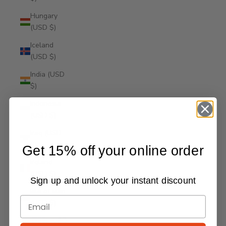
Hungary
(USD $)
Iceland
(USD $)
India (USD
$)
Indonesia
(USD $)
Iraq (USD
$)
Get 15% off your online order
Ireland
(USD $)
Sign up and unlock your instant discount
Isle of Man
(USD $)
Israel (USD