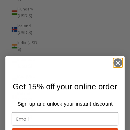
Hungary
(USD $)
Iceland
(USD $)
India (USD
$)
Indonesia
(USD $)
Iraq (USD
$)
Get 15% off your online order
Ireland
(USD $)
Sign up and unlock your instant discount
Isle of Man
(USD $)
Israel (USD