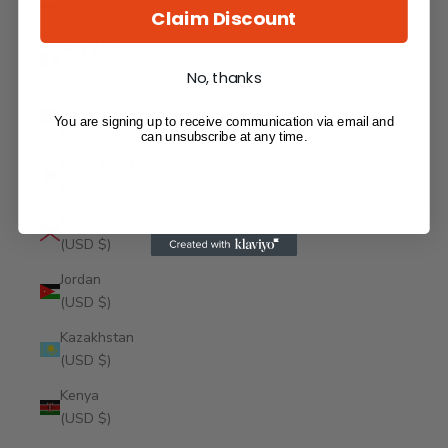
$)
Claim Discount
Italy (USD
$)
No, thanks
Jamaica
You are signing up to receive communication via email and
(USD $)
can unsubscribe at any time.
Japan (USD
$)
Jersey
(USD $)
Jordan
(USD $)
Kazakhstan
(USD $)
Kenya
(USD $)