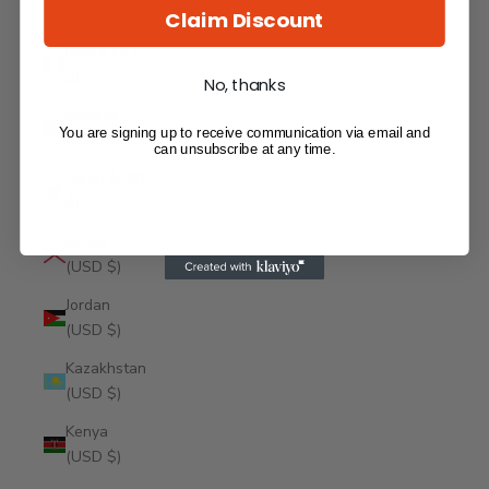
$)
Claim Discount
Italy (USD
$)
No, thanks
Jamaica
You are signing up to receive communication via email and
(USD $)
can unsubscribe at any time.
Japan (USD
$)
Jersey
(USD $)
Jordan
(USD $)
Kazakhstan
(USD $)
Kenya
(USD $)