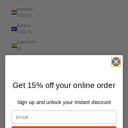
Hungary
(USD $)
Iceland
(USD $)
India (USD
$)
Indonesia
(USD $)
Iraq (USD
$)
Get 15% off your online order
Ireland
(USD $)
Sign up and unlock your instant discount
Isle of Man
(USD $)
Israel (USD