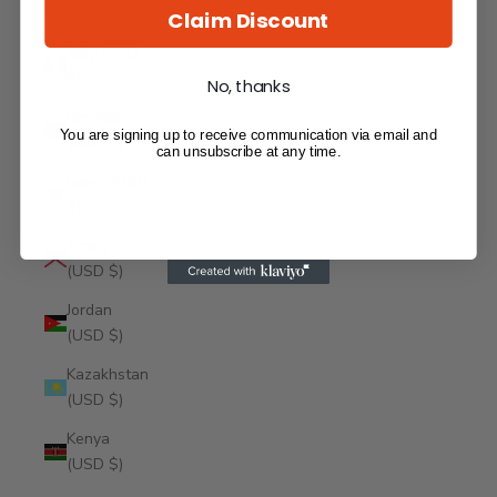
$)
Claim Discount
Italy (USD
$)
No, thanks
Jamaica
You are signing up to receive communication via email and
(USD $)
can unsubscribe at any time.
Japan (USD
$)
Jersey
(USD $)
Jordan
(USD $)
Kazakhstan
(USD $)
Kenya
(USD $)