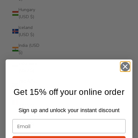
Hungary
(USD $)
Iceland
(USD $)
India (USD
$)
Indonesia
(USD $)
Iraq (USD
$)
Get 15% off your online order
Ireland
(USD $)
Sign up and unlock your instant discount
Isle of Man
(USD $)
Israel (USD