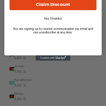
$)
Claim Discount
Italy (USD
$)
No, thanks
Jamaica
You are signing up to receive communication via email and
(USD $)
can unsubscribe at any time.
Japan (USD
$)
Jersey
(USD $)
Jordan
(USD $)
Kazakhstan
(USD $)
Kenya
(USD $)