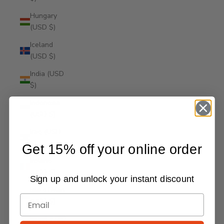
Hungary
(USD $)
Iceland
(USD $)
India (USD
$)
Indonesia
(USD $)
Iraq (USD
$)
Get 15% off your online order
Ireland
(USD $)
Sign up and unlock your instant discount
Isle of Man
(USD $)
Israel (USD